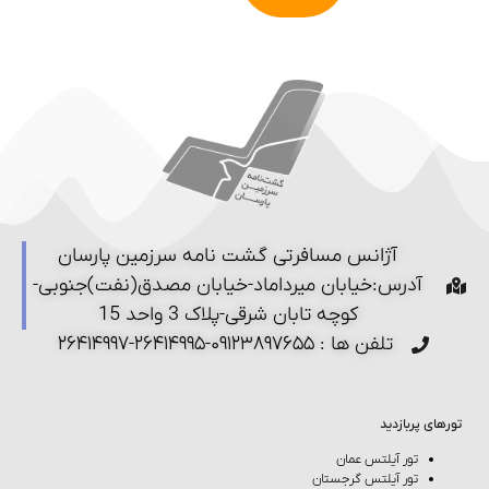
آژانس مسافرتی گشت نامه سرزمین پارسان
آدرس:خیابان میرداماد-خیابان مصدق(نفت)جنوبی-
کوچه تابان شرقی-پلاک 3 واحد 15
تلفن ها : ۰۹۱۲۳۸۹۷۶۵۵-۲۶۴۱۴۹۹۵-۲۶۴۱۴۹۹۷
تورهای پربازدید
تور آیلتس عمان
تور آیلتس گرجستان