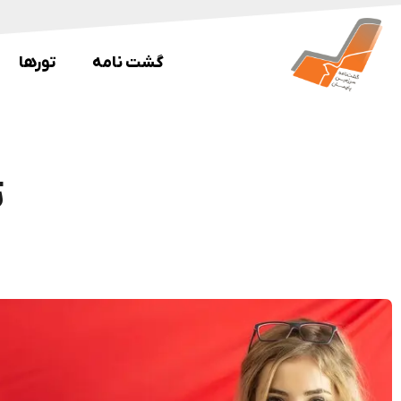
گشت نامه
تورها
ت