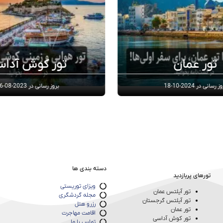
تور کوش‌ آداسی
تو
بروز رسانی در
2023-08-26
بروز رسان
دسته بندی ها
تورهای پربازدید
ویزای توریستی
تور آیلتس عمان
مجله گردشگری
تور آیلتس گرجستان
رزرو هتل
تور عمان
اقامت مهاجرت
تور کوش‌ آداسی
تماس با ما