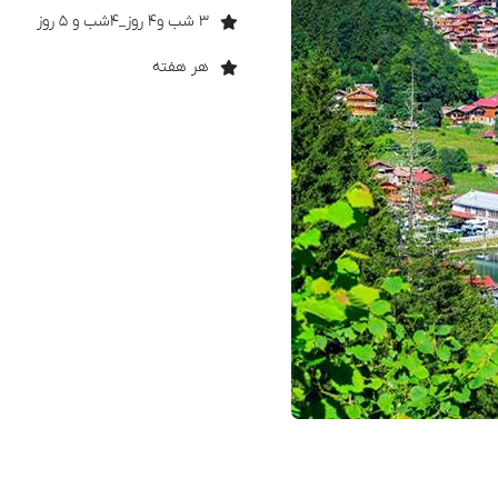
۳ شب و۴ روز_۴شب و ۵ روز
هر هفته