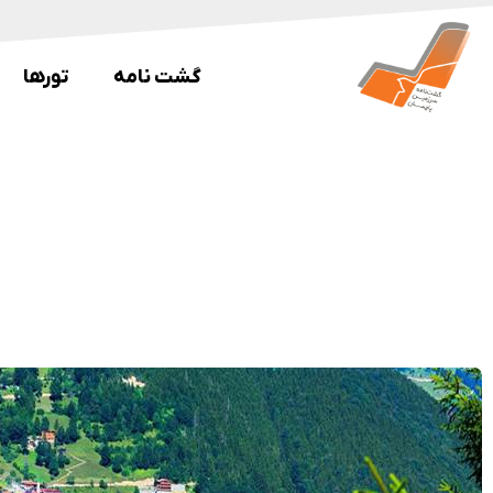
گشت نامه
تورها