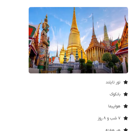
تور تایلند
بانکوک
هواپیما
۷ شب و ۸ روز
هر هفته