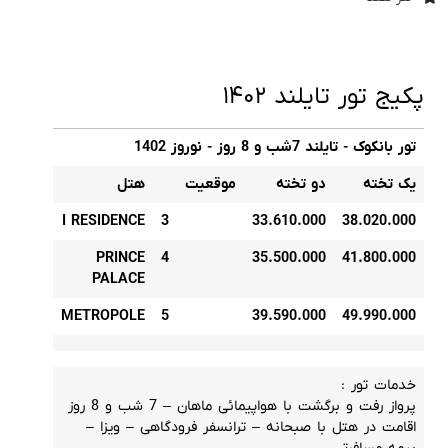
پکیج تور تایلند ۱۴۰۲
تور بانکوک - تایلند 7شب و 8 روز - نوروز 1402
یک تخته
دو تخته
موقعیت
هتل
I RESIDENCE
3
33.610.000
38.020.000
PRINCE
4
35.500.000
41.800.000
PALACE
METROPOLE
5
39.590.000
49.990.000
خدمات تور :
پرواز رفت و برگشت با هواپیمائی ماهان – 7 شب و 8 روز
اقامت در هتل با صبحانه – ترانسفر فرودگاهی – ویزا –