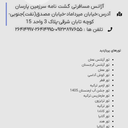
آژانس مسافرتی گشت نامه سرزمین پارسان
آدرس:خیابان میرداماد-خیابان مصدق(نفت)جنوبی-
کوچه تابان شرقی-پلاک 3 واحد 15
تلفن ها : ۰۹۱۲۳۸۹۷۶۵۵-۲۶۴۱۴۹۹۵-۲۶۴۱۴۹۹۷
تورهای پربازدید
تور آیلتس عمان
تور آیلتس گرجستان
تور عمان
تور کوش‌ آداسی
تور قطر
تور ازمیر ترکیه
تور جشن آب ارمنستان 1405
تور مارماریس ترکیه
تور ترابزون
تور ترکیه
تور کانادا
تور آلانیا
تور هند
تور آنتالیا