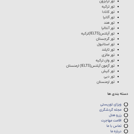
تور ترابزون
تور ترکیه
تور کانادا
تور آلانیا
تور هند
تور آنتالیا
تور آیلتس(IELTS)ترکیه
تور گرجستان
تور استانبول
تور تایلند
تور مالزی
تور وان ترکیه
تور آزمون آیلتس(IELTS) ارمنستان
تور کیش
تور دبی
تور ارمنستان
دسته بندی ها
ویزای توریستی
مجله گردشگری
رزرو هتل
اقامت مهاجرت
تماس با ما
درباره ما