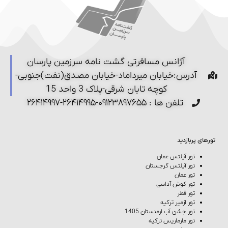
آژانس مسافرتی گشت نامه سرزمین پارسان
آدرس:خیابان میرداماد-خیابان مصدق(نفت)جنوبی-
کوچه تابان شرقی-پلاک 3 واحد 15
تلفن ها : ۰۹۱۲۳۸۹۷۶۵۵-۲۶۴۱۴۹۹۵-۲۶۴۱۴۹۹۷
تورهای پربازدید
تور آیلتس عمان
تور آیلتس گرجستان
تور عمان
تور کوش‌ آداسی
تور قطر
تور ازمیر ترکیه
تور جشن آب ارمنستان 1405
تور مارماریس ترکیه