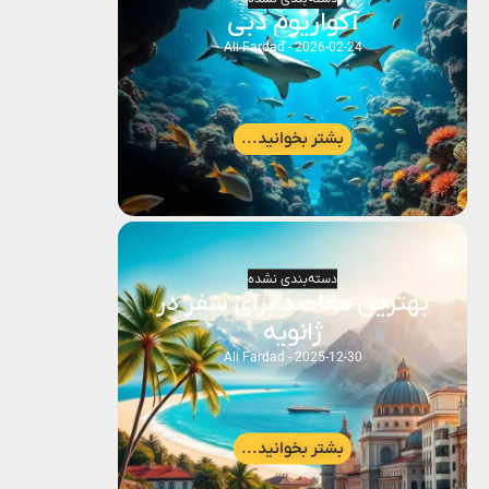
آکواریوم دبی
Ali Fardad
2026-02-24
بشتر بخوانید...
دسته‌بندی نشده
بهترین مقاصد برای سفر در
ژانویه
Ali Fardad
2025-12-30
بشتر بخوانید...