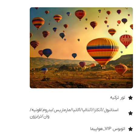
تور ترکیه
استانبول/آنکارا/آنتالیا/آلانیا/مارماریس/بدروم/قونیه/
وان/ترابزون
اتوبوس VIP_هواپیما