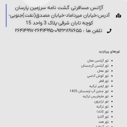
آژانس مسافرتی گشت نامه سرزمین پارسان
آدرس:خیابان میرداماد-خیابان مصدق(نفت)جنوبی-
کوچه تابان شرقی-پلاک 3 واحد 15
تلفن ها : ۰۹۱۲۳۸۹۷۶۵۵-۲۶۴۱۴۹۹۵-۲۶۴۱۴۹۹۷
تورهای پربازدید
تور آیلتس عمان
تور آیلتس گرجستان
تور عمان
تور کوش‌ آداسی
تور قطر
تور ازمیر ترکیه
تور جشن آب ارمنستان 1405
تور مارماریس ترکیه
تور ترابزون
تور ترکیه
تور کانادا
تور آلانیا
تور هند