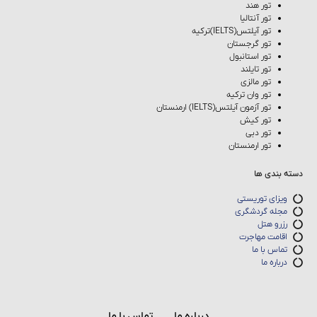
تور هند
تور آنتالیا
تور آیلتس(IELTS)ترکیه
تور گرجستان
تور استانبول
تور تایلند
تور مالزی
تور وان ترکیه
تور آزمون آیلتس(IELTS) ارمنستان
تور کیش
تور دبی
تور ارمنستان
دسته بندی ها
ویزای توریستی
مجله گردشگری
رزرو هتل
اقامت مهاجرت
تماس با ما
درباره ما
درباره ما
تماس با ما