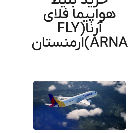
خرید بلیط
هواپیما فلای
آرنا(FLY
ARNA)ارمنستان