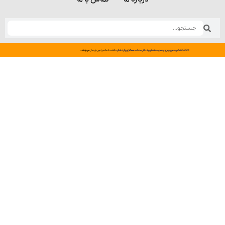
©
2022
تمامی
حقوق
این
وب
سایت
متعلق
به
دفتر
خدمات
مسافرتی
و
گردشگری
گشت
نامه
سرزمین
پارسان
می
باشد.