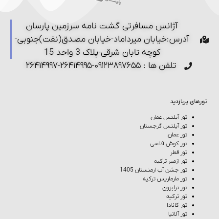
آژانس مسافرتی گشت نامه سرزمین پارسان
آدرس:خیابان میرداماد-خیابان مصدق(نفت)جنوبی-
کوچه تابان شرقی-پلاک 3 واحد 15
تلفن ها : ۰۹۱۲۳۸۹۷۶۵۵-۲۶۴۱۴۹۹۵-۲۶۴۱۴۹۹۷
تورهای پربازدید
تور آیلتس عمان
تور آیلتس گرجستان
تور عمان
تور کوش‌ آداسی
تور قطر
تور ازمیر ترکیه
تور جشن آب ارمنستان 1405
تور مارماریس ترکیه
تور ترابزون
تور ترکیه
تور کانادا
تور آلانیا