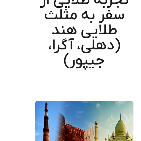
تجربه طلایی از
سفر به مثلث
طلایی هند
(دهلی، آگرا،
جیپور)