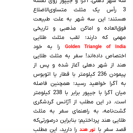
سه شهر دهلی، آگرا و جیپور روی نقشه
3 رأس یک مثلث متساوی‌الاضلاع
هستند؛ این سه شهر به علت طبیعت
فوق‌العاده و اماکن مذهبی و تاریخی
مهمی که دارند؛ لقب مثلث طلایی
را به خود
Golden Triangle of India
اختصاص داده‌اند! سفر به مثلث طلایی
هند از شهر دهلی آغاز شده و پس از
پیمودن 236 کیلومتر با قطار یا اتوبوس
به آگرا خواهید رسید؛ همچنین فاصله
میان آگرا با جیپور برابر با 238 کیلومتر
است. در این مطلب از آژانس گردشگری
گشت‌نامه، به راهنمای سفر به مثلث
طلایی هند پرداختیم؛ بنابراین درصورتی‌که
قصد سفر با
را دارید، این مطلب
تور هند