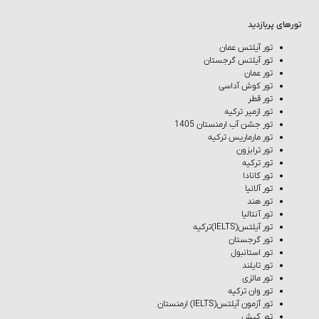
تورهای پربازدید
تور آیلتس عمان
تور آیلتس گرجستان
تور عمان
تور کوش‌ آداسی
تور قطر
تور ازمیر ترکیه
تور جشن آب ارمنستان 1405
تور مارماریس ترکیه
تور ترابزون
تور ترکیه
تور کانادا
تور آلانیا
تور هند
تور آنتالیا
تور آیلتس(IELTS)ترکیه
تور گرجستان
تور استانبول
تور تایلند
تور مالزی
تور وان ترکیه
تور آزمون آیلتس(IELTS) ارمنستان
تور کیش