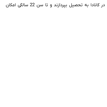
و درصورتی که فرزند نیز دارید، باید بدانید که اگر سن آن ها 18 سال کمتر است می توانند به صورت کاملا رایگان در کانادا به تحصیل بپردازند و تا سن 22 سالگی امکان