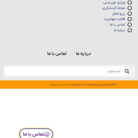
ویزای توریستی
مجله گردشگری
رزرو هتل
اقامت مهاجرت
تماس با ما
درباره ما
درباره ما
تماس با ما
©
2022
تمامی
حقوق
این
وب
سایت
متعلق
به
دفتر
خدمات
مسافرتی
و
گردشگری
گشت
نامه
سرزمین
پارسان
می
باشد.
تماس با ما