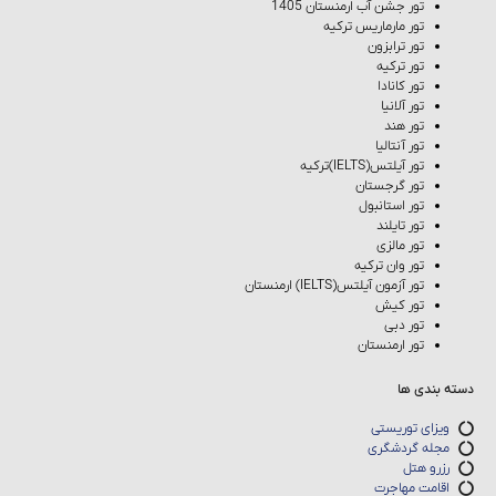
تور جشن آب ارمنستان 1405
تور مارماریس ترکیه
تور ترابزون
تور ترکیه
تور کانادا
تور آلانیا
تور هند
تور آنتالیا
تور آیلتس(IELTS)ترکیه
تور گرجستان
تور استانبول
تور تایلند
تور مالزی
تور وان ترکیه
تور آزمون آیلتس(IELTS) ارمنستان
تور کیش
تور دبی
تور ارمنستان
دسته بندی ها
ویزای توریستی
مجله گردشگری
رزرو هتل
اقامت مهاجرت