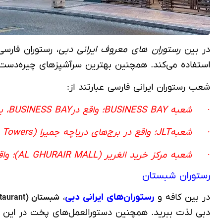
در بین
رستوران های معروف ایرانی دبی
، رستوران فارسی
استفاده می‌کند. همچنین بهترین سرآشپزهای چیره‌دست را
شعب رستوران ایرانی فارسی عبارتند از:
· شعبه BUSINESS BAY؛ واقع درBUSINESS BAY، برج‌های Executive، خیابان خلیج (Bay Avenue)، فروشگاه G 100-101، طبقه همکف
· شعبهJLT؛ واقع در برج‌های دریاچه جمیرا (Jumeirah Lake Towers)، بلوار پارادایس (Paradise Bldg)، الولید (Al Waleed)، طبقه همکف
· شعبه مرکز خرید الغریر (AL GHURAIR MALL)؛ واقع در مرکز خرید الغریر، طبقه همکف، G34A/G34B
رستوران شبستان
در بین کافه و
رستوران‌های ایرانی دبی
،
شبستان (Shabestan Restaurant)
دبی لذت ببرید. همچنین دستورالعمل‌های پخت در این ر