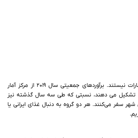
بر اساس آمار ثبت شده در ژانویه۲۰۲۰، شهر دبی حدود ۳.۳۸ میلیون نفر جمعیت دارد که اکثر آن‌ها، شهروند امارات نیستند. برآوردهای جمعیتی سال ۲۰۱۹ از مرکز آمار
 تقریبا ۳.۱ میلیون نفر از ۳.۳۵ میلیون نفر ساکن در آن را تشکیل می دهند، نسبتی که طی سه سال گذشته نیز
شهر سفر می‌کنند. هر دو گروه به دنبال غذای ایرانی یا
یم.