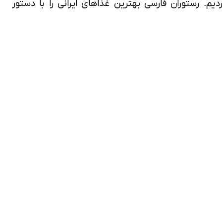
ت بهترین رستوران های ایرانی در دبی، به نام رستوران ایرانی فارسی (Farsi Restaurant) برخوردیم. رستوران فارسی بهترین غذاهای ایرانی را با دستور