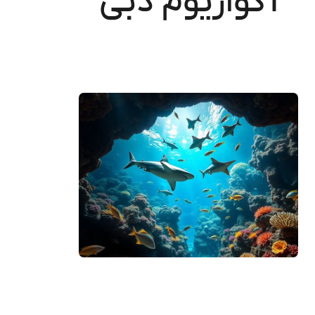
آکواریوم دبی