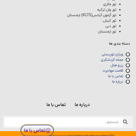
تور مالزی
تور وان ترکیه
تور آزمون آیلتس(IELTS) ارمنستان
تور کیش
تور دبی
تور ارمنستان
دسته بندی ها
ویزای توریستی
مجله گردشگری
رزرو هتل
اقامت مهاجرت
تماس با ما
درباره ما
درباره ما
تماس با ما
تماس با ما
©
2022
تمامی
حقوق
این
وب
سایت
متعلق
به
دفتر
خدمات
مسافرتی
و
گردشگری
گشت
نامه
سرزمین
پارسان
می
باشد.