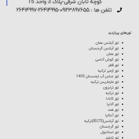
کوچه تابان شرقی-پلاک 3 واحد 15
تلفن ها : ۰۹۱۲۳۸۹۷۶۵۵-۲۶۴۱۴۹۹۵-۲۶۴۱۴۹۹۷
تورهای پربازدید
تور آیلتس عمان
تور آیلتس گرجستان
تور عمان
تور کوش‌ آداسی
تور قطر
تور ازمیر ترکیه
تور جشن آب ارمنستان 1405
تور مارماریس ترکیه
تور ترابزون
تور ترکیه
تور کانادا
تور آلانیا
تور هند
تور آنتالیا
تور آیلتس(IELTS)ترکیه
تور گرجستان
تور استانبول
تور تایلند