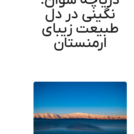
دریاچه سوان؛
نگینی در دل
طبیعت زیبای
ارمنستان