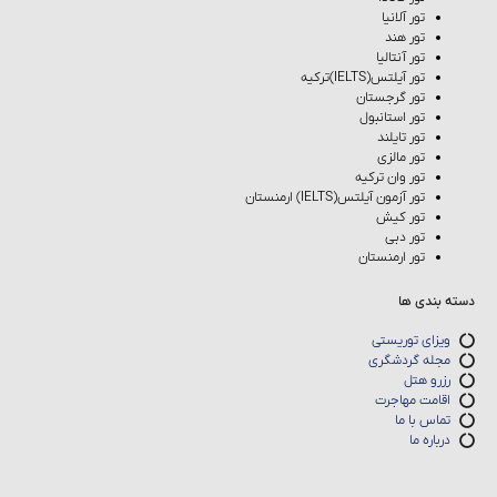
تور آلانیا
تور هند
تور آنتالیا
تور آیلتس(IELTS)ترکیه
تور گرجستان
تور استانبول
تور تایلند
تور مالزی
تور وان ترکیه
تور آزمون آیلتس(IELTS) ارمنستان
تور کیش
تور دبی
تور ارمنستان
دسته بندی ها
ویزای توریستی
مجله گردشگری
رزرو هتل
اقامت مهاجرت
تماس با ما
درباره ما