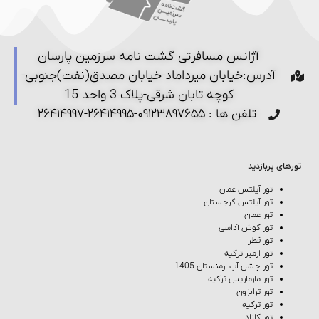
آژانس مسافرتی گشت نامه سرزمین پارسان
آدرس:خیابان میرداماد-خیابان مصدق(نفت)جنوبی-
کوچه تابان شرقی-پلاک 3 واحد 15
تلفن ها : ۰۹۱۲۳۸۹۷۶۵۵-۲۶۴۱۴۹۹۵-۲۶۴۱۴۹۹۷
تورهای پربازدید
تور آیلتس عمان
تور آیلتس گرجستان
تور عمان
تور کوش‌ آداسی
تور قطر
تور ازمیر ترکیه
تور جشن آب ارمنستان 1405
تور مارماریس ترکیه
تور ترابزون
تور ترکیه
تور کانادا