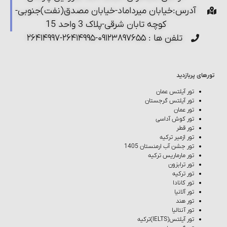
آدرس:خیابان میرداماد-خیابان مصدق(نفت)جنوبی-
کوچه تابان شرقی-پلاک 3 واحد 15
تلفن ها : ۰۹۱۲۳۸۹۷۶۵۵-۲۶۴۱۴۹۹۵-۲۶۴۱۴۹۹۷
تورهای پربازدید
تور آیلتس عمان
تور آیلتس گرجستان
تور عمان
تور کوش‌ آداسی
تور قطر
تور ازمیر ترکیه
تور جشن آب ارمنستان 1405
تور مارماریس ترکیه
تور ترابزون
تور ترکیه
تور کانادا
تور آلانیا
تور هند
تور آنتالیا
تور آیلتس(IELTS)ترکیه