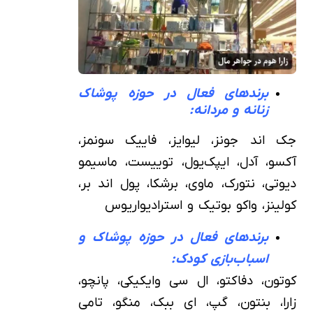
برندهای فعال در حوزه پوشاک
زنانه و مردانه:
جک اند جونز، لیوایز، فاییک سونمز،
آکسو، آدل، ایپک‌یول، توییست، ماسیمو
دیوتی، نتورک، ماوی، برشکا، پول اند بر،
کولینز، واکو بوتیک و استرادیواریوس
برندهای فعال در حوزه پوشاک و
اسباب‌بازی کودک:
کوتون، دفاکتو، ال سی وایکیکی، پانچو،
زارا، بنتون، گپ، ای ببک، منگو، تامی