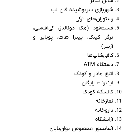
سالن تئاتر
شهربازی سرپوشیده فان لب
رستوران‌های ترکی
فست‌فود (مک دونالدز، کی‌اف‌سی،
برگر کینگ، پیتزا هات، پوپایز و
آربیز)
کافی‌شاپ‌ها
دستگاه ATM
اتاق مادر و کودک
اینترنت رایگان
کالسکه کودک
نمازخانه
داروخانه
آرایشگاه
آسانسور مخصوص توان‌یابان