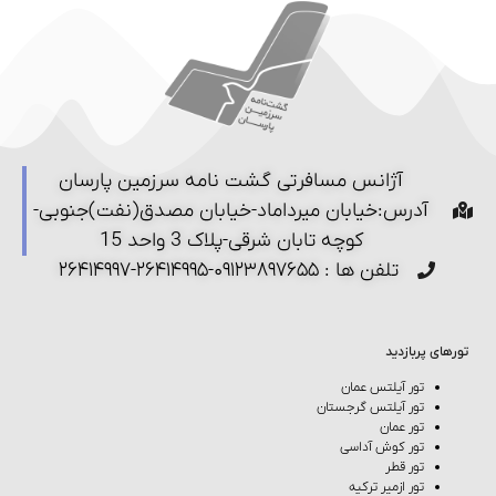
آژانس مسافرتی گشت نامه سرزمین پارسان
آدرس:خیابان میرداماد-خیابان مصدق(نفت)جنوبی-
کوچه تابان شرقی-پلاک 3 واحد 15
تلفن ها : ۰۹۱۲۳۸۹۷۶۵۵-۲۶۴۱۴۹۹۵-۲۶۴۱۴۹۹۷
تورهای پربازدید
تور آیلتس عمان
تور آیلتس گرجستان
تور عمان
تور کوش‌ آداسی
تور قطر
تور ازمیر ترکیه