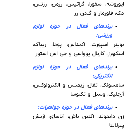
ایوروشه، سفورا، گراتیس، رزمن، رزنس،
مک، فلورمار و گلدن رز
برندهای فعال در حوزه لوازم
ورزشی:
بوینر اسپورت، آدیداس، پوما، ریباک،
اسکچرز، کارتال یوواسی و جی اس استور
برندهای فعال در حوزه لوازم
الکتریکی:
سامسونگ، تفال، زیمنس و الکترولوکس،
آرچلیک، وستل و تکنوسا
برندهای فعال در حوزه جواهرات:
زن دایموند، آلتین باش، آتاسای، آریش
پیرلانتا