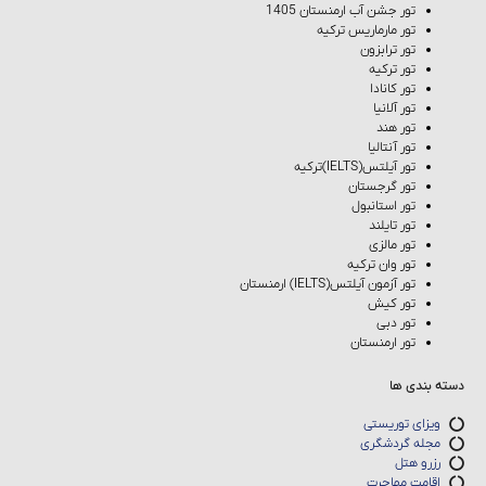
تور جشن آب ارمنستان 1405
تور مارماریس ترکیه
تور ترابزون
تور ترکیه
تور کانادا
تور آلانیا
تور هند
تور آنتالیا
تور آیلتس(IELTS)ترکیه
تور گرجستان
تور استانبول
تور تایلند
تور مالزی
تور وان ترکیه
تور آزمون آیلتس(IELTS) ارمنستان
تور کیش
تور دبی
تور ارمنستان
دسته بندی ها
ویزای توریستی
مجله گردشگری
رزرو هتل
اقامت مهاجرت