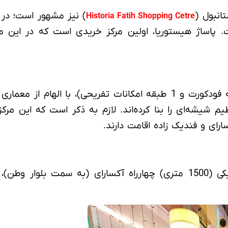
انبول (
) نیز مشهور است؛ در 
Historia Fatih Shopping Cetre
. پاساژ هیستوریا، اولین مرکز خریدی است که در این 
معماری هیستوریا، در 6 طبقه (4 طبقه تجاری، 1 طبقه فودکورت و 1 طبقه ا
 شیشه‌ای را بنا کرده‌اند. لازم به ذکر است که این مرکز
رای و فندیک ‌زاده اقامت دارند.
همان‌طور که گفتیم؛ پاساژ هیستوریا استانبول در نزدیکی (1500 متری) چهارر