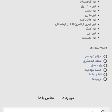
تور گرجستان
تور استانبول
تور تایلند
تور مالزی
تور وان ترکیه
تور آزمون آیلتس(IELTS) ارمنستان
تور کیش
تور دبی
تور ارمنستان
دسته بندی ها
ویزای توریستی
مجله گردشگری
رزرو هتل
اقامت مهاجرت
تماس با ما
درباره ما
درباره ما
تماس با ما