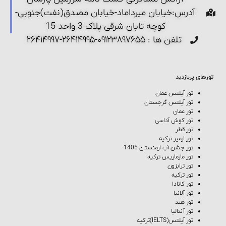
آدرس:خیابان میرداماد-خیابان مصدق(نفت)جنوبی-
کوچه تابان شرقی-پلاک 3 واحد 15
تلفن ها : ۰۹۱۲۳۸۹۷۶۵۵-۲۶۴۱۴۹۹۵-۲۶۴۱۴۹۹۷
تورهای پربازدید
تور آیلتس عمان
تور آیلتس گرجستان
تور عمان
تور کوش‌ آداسی
تور قطر
تور ازمیر ترکیه
تور جشن آب ارمنستان 1405
تور مارماریس ترکیه
تور ترابزون
تور ترکیه
تور کانادا
تور آلانیا
تور هند
تور آنتالیا
تور آیلتس(IELTS)ترکیه